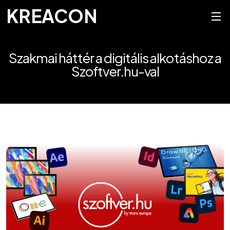
KREACON
Szakmai háttér a digitális alkotáshoz a
Szoftver.hu-val