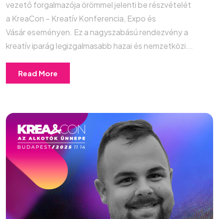
vezető forgalmazója örömmel jelenti be részvételét
a KreaCon – Kreatív Konferencia, Expo és
Vásár eseményen. Ez a nagyszabású rendezvény a
kreatív iparág legizgalmasabb hazai és nemzetközi...
Read More