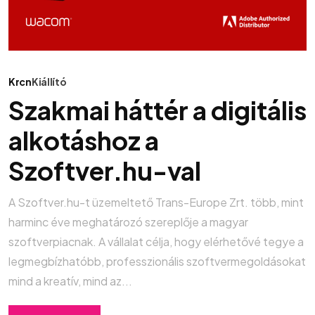
Krcn
Kiállító
Szakmai háttér a digitális
alkotáshoz a
Szoftver.hu-val
A Szoftver.hu-t üzemeltető Trans-Europe Zrt. több, mint
harminc éve meghatározó szereplője a magyar
szoftverpiacnak. A vállalat célja, hogy elérhetővé tegye a
legmegbízhatóbb, professzionális szoftvermegoldásokat
mind a kreatív, mind az...