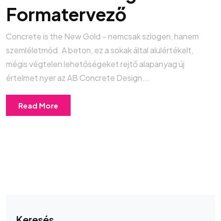
Formatervező
Concrete is the New Gold – nemcsak szlogen, hanem
szemléletmód. A beton, ez a sokak által alulértékelt,
mégis végtelen lehetőségeket rejtő alapanyag új
értelmet nyer az AB Concrete Design...
Read More
Keresés