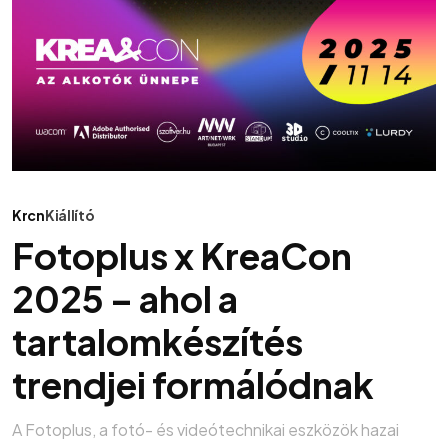
Krcn
Kiállító
Fotoplus x KreaCon
2025 – ahol a
tartalomkészítés
trendjei formálódnak
A Fotoplus, a fotó- és videótechnikai eszközök hazai