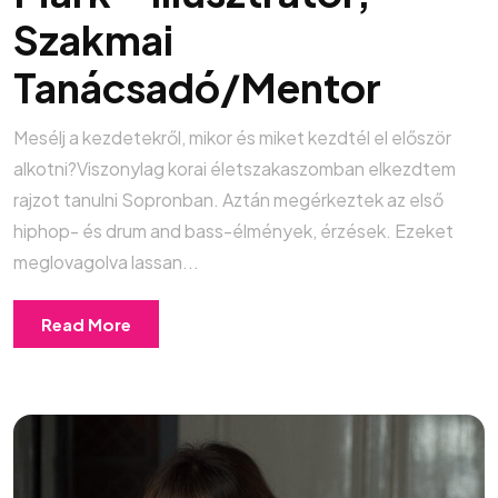
Szakmai
Tanácsadó/Mentor
Mesélj a kezdetekről, mikor és miket kezdtél el először
alkotni?Viszonylag korai életszakaszomban elkezdtem
rajzot tanulni Sopronban. Aztán megérkeztek az első
hiphop- és drum and bass-élmények, érzések. Ezeket
meglovagolva lassan...
Read More