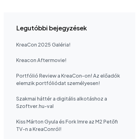
Legutóbbi bejegyzések
KreaCon 2025 Galéria!
Kreacon Aftermovie!
Portfólió Review a KreaCon-on! Az előadók
elemzik portfóliódat személyesen!
Szakmai háttér a digitális alkotáshoz a
Szoftver.hu-val
Kiss Márton Gyula és Fork Imre az M2 Petőfi
TV-n a KreaConról!