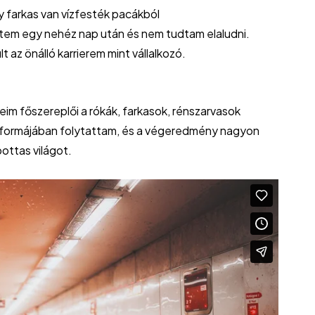
 farkas van vízfesték pacákból
rtem egy nehéz nap után és nem tudtam elaludni.
t az önálló karrierem mint vállalkozó.
veim főszereplői a rókák, farkasok, rénszarvasok
ó formájában folytattam, és a végeredmény nagyon
pottas világot.