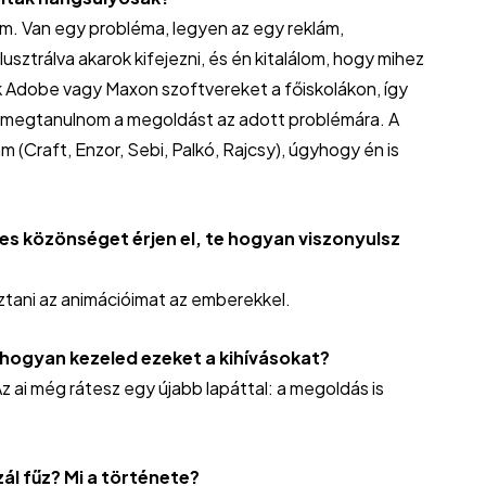
 Van egy probléma, legyen az egy reklám,
lusztrálva akarok kifejezni, és én kitalálom, hogy mihez
ak Adobe vagy Maxon szoftvereket a főiskolákon, így
ül megtanulnom a megoldást az adott problémára. A
(Craft, Enzor, Sebi, Palkó, Rajcsy), úgyhogy én is
les közönséget érjen el, te hogyan viszonyulsz
tani az animációimat az emberekkel.
 hogyan kezeled ezeket a kihívásokat?
ai még rátesz egy újabb lapáttal: a megoldás is
ál fűz? Mi a története?