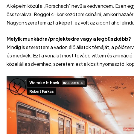
A képeim közül a „
Rorschach
” nevű a kedvencem. Ezen egy
összerakva. Reggel 4-kor kezdtem csinálni, amikor hazaé
Nagyon szeretem azt a képet, ez volt az a pont ahol elindul
Melyik munkádra/projektedre vagy a legbüszkébb?
Mindig is szerettem a vadon élő állatok témáját, a pólóter
és medvék. Ezt a vonalat most tovább vittem és animáci
közel áll a szívemhez, szeretem ezt a kicsit nyomasztó, ko