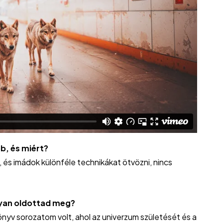
b, és miért?
 és imádok különféle technikákat ötvözni, nincs
ogyan oldottad meg?
yv sorozatom volt, ahol az univerzum születését és a