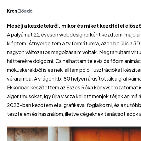
Krcn
Előadó
Mesélj a kezdetekről, mikor és miket kezdtél el előszö
A pályámat 22 évesen webdesignerként kezdtem, majd art 
kiégtem. Átnyergeltem a tv formátumra, azon belül is a 3D 
nagyon változatos megbízásaim voltak. Megtanultam virtuáli
hátterekre dolgozni. Csinálhattam televíziós főcím animáci
mókuskerékből is és neki álltam póló illusztrációkat készíte
véráramba. A világon kb. 80 helyen árusították a grafikáima
Ekkoriban készítettem az Eszes Róka könyvsorozatomat i
algoritmusokat, így újra vissza kellett menjek térjek anim
2023-ban kezdtem el ai grafikával foglalkozni, és az utóbb
tesztelem és használom, illetve cégeknek tanácsot adok ai