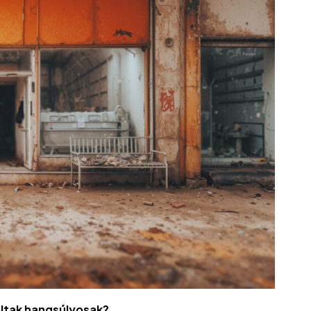
oltak hangsúlyosak?