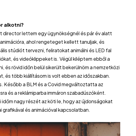
r alkotni?
director lettem egy ügynökségnél és pár év alatt
animációra, ahol rengeteget kellett tanuljak, és
s stúdiót tervezni, feliratokat animálni és LED fal
ókat, és videóklippeket is. Végül kiléptem ebből a
ni, és rövid időn belül sikerült bekerülnöm a nemzetközi
t, és több kiállításom is volt ebben az időszakban.
s. Később a BLM és a Covid megváltoztatta az
álásra és a reklámiparba immáron szabadúszóként.
i időm nagy részét az köti le, hogy az újdonságokat
 grafikával és animációval kapcsolatban.