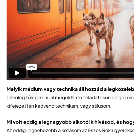
Melyik médium vagy technika áll hozzád a legközeleb
Jelenleg főleg az ai-al megoldható feladatokon dolgozom,
kifejezetten kedvenc technikám, vagy stílusom.
Mi volt eddig a legnagyobb alkotói kihívásod, és h
Az eddigi legnehezebb alkotásom az Eszes Róka gyerekkön