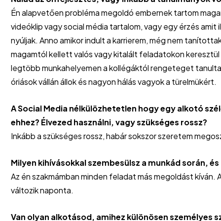
Én alapvetően probléma megoldó embernek tartom magam.
videóklip vagy social média tartalom, vagy egy érzés amit il
nyúljak. Anno amikor indult a karrierem, még nem tanított
magamtól kellett valós vagy kitalált feladatokon kereszt
legtöbb munkahelyemen a kollégáktól rengeteget tanultam 
óriások vállán állok és nagyon hálás vagyok a türelmükért.
A Social Media nélkülözhetetlen hogy egy alkotó szé
ehhez? Élvezed használni, vagy szükséges rossz?
Inkább a szükséges rossz, habár sokszor szeretem megosz
Milyen kihívásokkal szembesülsz a munkád során, és
Az én szakmámban minden feladat más megoldást kíván. Az 
változik naponta.
Van olyan alkotásod, amihez különösen személyes sz