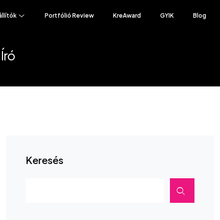
állítók
Portfólió Review
KreAward
GYIK
Blog
Író
Keresés