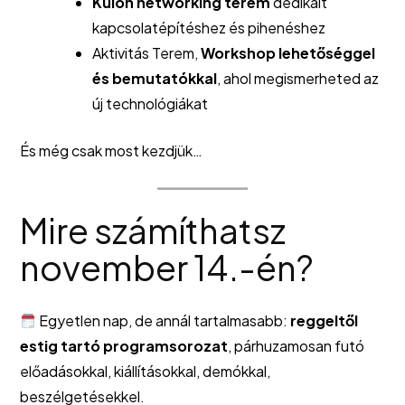
Külön networking terem
dedikált
kapcsolatépítéshez és pihenéshez
Aktivitás Terem,
Workshop lehetőséggel
és bemutatókkal
, ahol megismerheted az
új technológiákat
És még csak most kezdjük…
Mire számíthatsz
november 14.-én?
Egyetlen nap, de annál tartalmasabb:
reggeltől
estig tartó programsorozat
, párhuzamosan futó
előadásokkal, kiállításokkal, demókkal,
beszélgetésekkel.