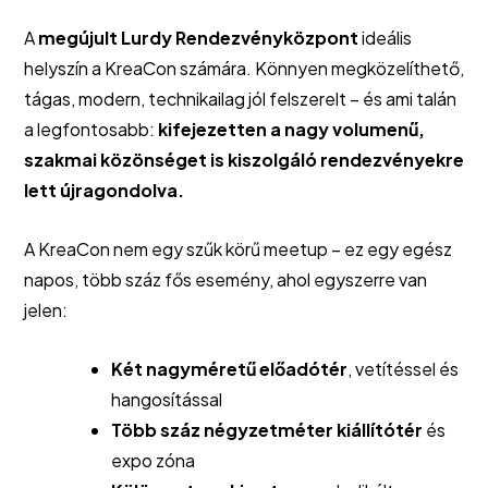
A
megújult Lurdy Rendezvényközpont
ideális
helyszín a KreaCon számára. Könnyen megközelíthető,
tágas, modern, technikailag jól felszerelt – és ami talán
a legfontosabb:
kifejezetten a nagy volumenű,
szakmai közönséget is kiszolgáló rendezvényekre
lett újragondolva.
A KreaCon nem egy szűk körű meetup – ez egy egész
napos, több száz fős esemény, ahol egyszerre van
jelen:
Két nagyméretű előadótér
, vetítéssel és
hangosítással
Több száz négyzetméter kiállítótér
és
expo zóna