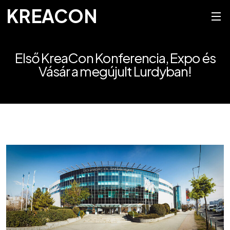
KREACON
Első KreaCon Konferencia, Expo és
Vásár a megújult Lurdyban!