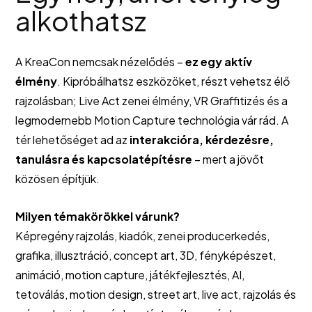
alkothatsz
A KreaCon nemcsak nézelődés –
ez egy aktív
élmény
. Kipróbálhatsz eszközöket, részt vehetsz élő
rajzolásban; Live Act zenei élmény, VR Graffitizés és a
legmodernebb Motion Capture technológia vár rád. A
tér lehetőséget ad az
interakcióra, kérdezésre,
tanulásra és kapcsolatépítésre
– mert a jövőt
közösen építjük.
Milyen témakörökkel várunk?
Képregény rajzolás, kiadók, zenei producerkedés,
grafika, illusztráció, concept art, 3D, fényképészet,
animáció, motion capture, játékfejlesztés, AI,
tetoválás, motion design, street art, live act, rajzolás és