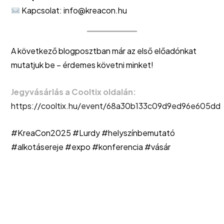
Kapcsolat:
info@kreacon.hu
A következő blogposztban már az első előadónkat
mutatjuk be – érdemes követni minket!
Jegyvásárlás a Cooltix oldalán:
https://cooltix.hu/event/68a30b133c09d9ed96e605dd
#KreaCon2025 #Lurdy #helyszínbemutató
#alkotásereje #expo #konferencia #vásár