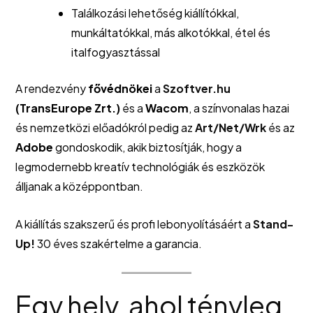
Találkozási lehetőség kiállítókkal,
munkáltatókkal, más alkotókkal, étel és
italfogyasztással
A rendezvény
fővédnökei
a
Szoftver.hu
(TransEurope Zrt.)
és a
Wacom
, a színvonalas hazai
és nemzetközi előadókról pedig az
Art/Net/Wrk
és az
Adobe
gondoskodik, akik biztosítják, hogy a
legmodernebb kreatív technológiák és eszközök
álljanak a középpontban.
A kiállítás szakszerű és profi lebonyolításáért a
Stand-
Up!
30 éves szakértelme a garancia.
Egy hely, ahol tényleg