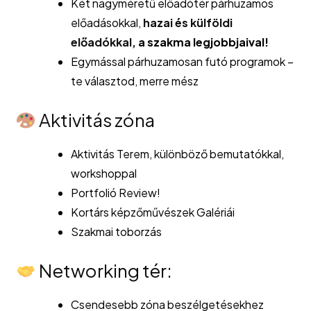
Két nagyméretű előadótér párhuzamos
előadásokkal,
hazai és külföldi
előadókkal,
a szakma legjobbjaival!
Egymással párhuzamosan futó programok –
te választod, merre mész
Aktivitás zóna
Aktivitás Terem, különböző bemutatókkal,
workshoppal
Portfolió Review!
Kortárs képzőművészek Galériái
Szakmai toborzás
Networking tér:
Csendesebb zóna beszélgetésekhez