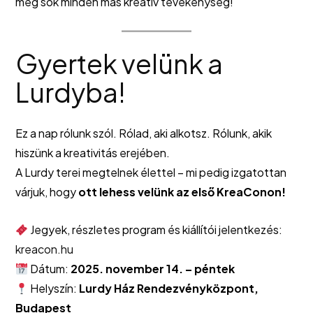
még sok minden más kreatív tevékenység!
Gyertek velünk a
Lurdyba!
Ez a nap rólunk szól. Rólad, aki alkotsz. Rólunk, akik
hiszünk a kreativitás erejében.
A Lurdy terei megtelnek élettel – mi pedig izgatottan
várjuk, hogy
ott lehess velünk az első KreaConon!
Jegyek, részletes program és kiállítói jelentkezés:
kreacon.hu
Dátum:
2025. november 14. – péntek
Helyszín:
Lurdy Ház Rendezvényközpont,
Budapest