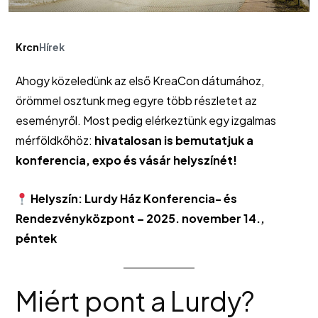
Krcn
Hírek
Ahogy közeledünk az első KreaCon dátumához,
örömmel osztunk meg egyre több részletet az
eseményről. Most pedig elérkeztünk egy izgalmas
mérföldkőhöz:
hivatalosan is bemutatjuk a
konferencia, expo és vásár helyszínét!
Helyszín: Lurdy Ház Konferencia- és
Rendezvényközpont – 2025. november 14.,
péntek
Miért pont a Lurdy?