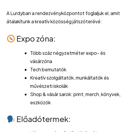
A Lurdyban a rendezvényközpontot foglaljuk el, amit
átalakítunk a kreatív közösség játszóterévé:
Expo zóna:
Több száz négyzetméter expo- és
vásárzóna
Tech bemutatók
Kreatív szolgáltatók, munkáltatók és
művészeti iskolák
Shop & vásár sarok: print, merch, könyvek,
eszközök
Előadótermek: